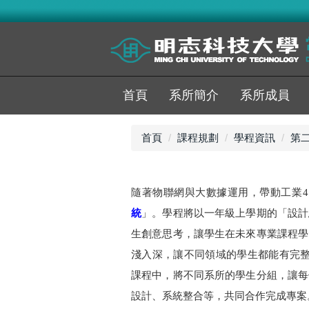
跳
到
主
要
內
容
首頁
系所簡介
系所成員
區
首頁
課程規劃
學程資訊
第
隨著物聯網與大數據運用，帶動工業4.
統
」。學程將以一年級上學期的「設計
生創意思考，讓學生在未來專業課程學
淺入深，讓不同領域的學生都能有完整
課程中，將不同系所的學生分組，讓每
設計、系統整合等，共同合作完成專案