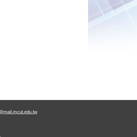
@mail.mcut.edu.tw
告