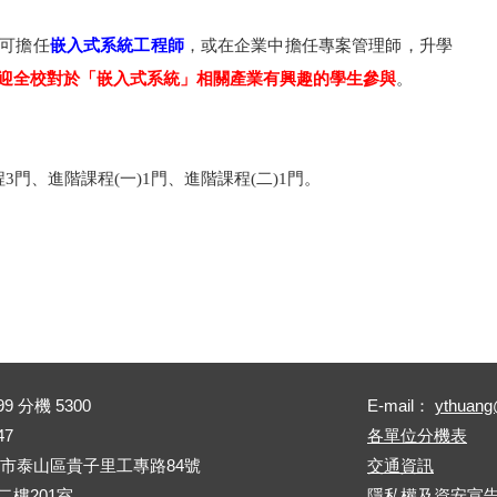
可擔任
嵌入式系統工程師
，或在企業中擔任專案管理師，升學
迎全校對於「嵌入式系統」相關產業有興趣的學生參與
。
門、進階課程(一)1門、進階課程(二)1門。
99 分機 5300
E-mail：
ythuang
47
各單位分機表
新北市泰山區貴子里工專路84號
交通資訊
樓201室
隱私權及資安宣