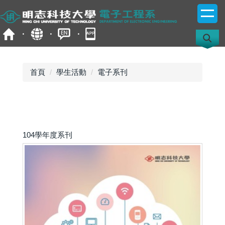
跳
到
主
要
內
容
首頁
學生活動
電子系刊
區
104學年度系刊